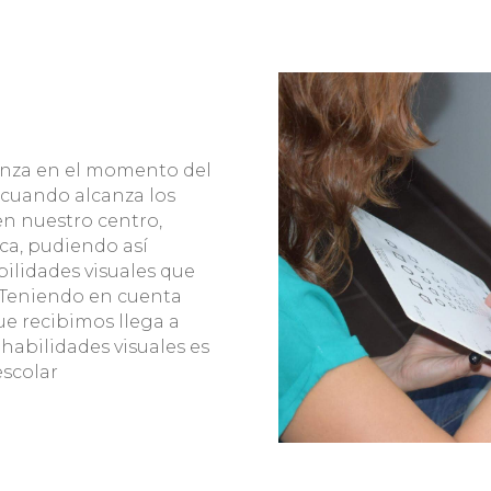
mienza en el momento del
 cuando alcanza los
 en nuestro centro,
ca, pudiendo así
abilidades visuales que
 Teniendo en cuenta
e recibimos llega a
 habilidades visuales es
escolar