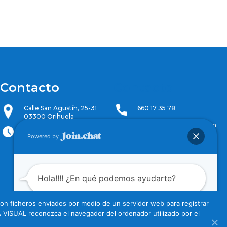
Contacto
Contacto
Calle San Agustín, 25-31
660 17 35 78
03300 Orihuela
cotvorihuela@gmail.com
Lunes – Viernes
Powered by
15:30 – 20:30
Hola!!!! ¿En qué podemos ayudarte?
n ficheros enviados por medio de un servidor web para registrar
A VISUAL reconozca el navegador del ordenador utilizado por el
Abrir chat