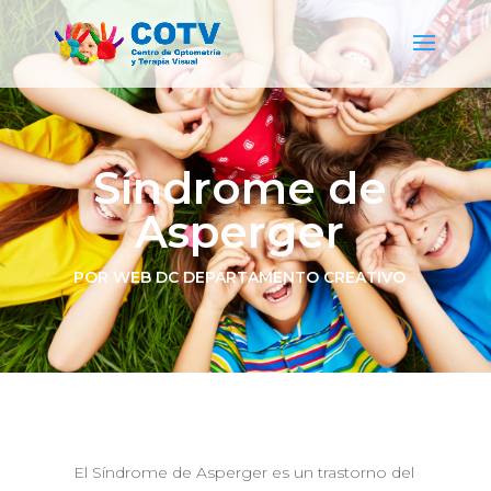
Síndrome de
Asperger
POR WEB DC DEPARTAMENTO CREATIVO
El Síndrome de Asperger es un trastorno del