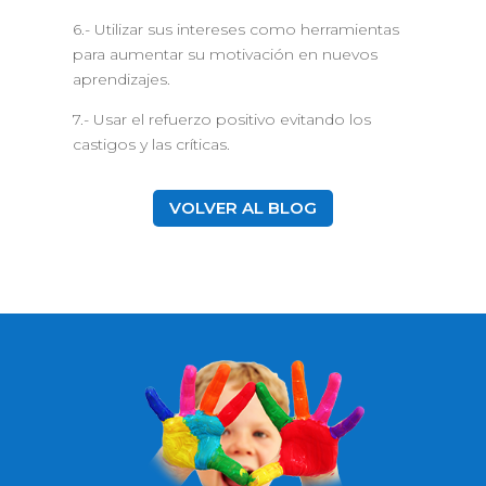
6.- Utilizar sus intereses como herramientas
para aumentar su motivación en nuevos
aprendizajes.
7.- Usar el refuerzo positivo evitando los
castigos y las críticas.
VOLVER AL BLOG